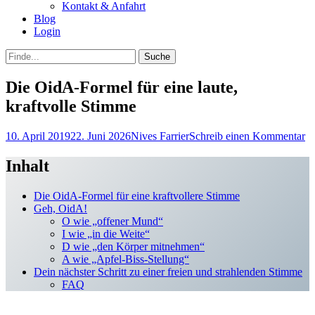
Kontakt & Anfahrt
Blog
Login
bei
Suche
der
nach:
Suche
Die OidA-Formel für eine laute,
kraftvolle Stimme
Posted
Autor
10. April 2019
22. Juni 2026
Nives Farrier
Schreib einen Kommentar
on
Inhalt
Die OidA-Formel für eine kraftvollere Stimme
Geh, OidA!
O wie „offener Mund“
I wie „in die Weite“
D wie „den Körper mitnehmen“
A wie „Apfel-Biss-Stellung“
Dein nächster Schritt zu einer freien und strahlenden Stimme
FAQ