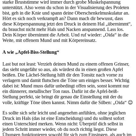
starke Bruststimme wird immer durch grobe Muskelspannung
unterstützt. Also wenn du schon in der Visualisierung des Proleten
bist, geh in die Knie und spann deine Oberschenkelmuskulatur an.
Hört es sich noch verkrampft an? Dann mach dir bewusst, dass
diese Körperspannung jetzt den Druck in deinem Hal „übernimmt“,
du brauchst nicht mehr Hals und Nacken anspannend. Lass los.
Dein Körper übernimmt die Arbeit. Und ruf wieder: „Oida“ in die
Weite, mit offenem Mund und mit Körpereinsatz.
A wie „Apfel-Biss-Stellung“
Last but not least: Verzieh deinen Mund zu einem offenen Grinser,
das sieht ungefähr so aus, als würdest du in einen großen Apfel
beißen. Die Lächel-Stellung hilft dir den Tonsitz nach vorne zu
verlagern und damit flutschen die Töne um einiges besser. Wichtig
dabei ist: Mund muss dafür unbedingt offen sein, sonst kommt nur
ein dünnerer, metallischer Ton raus. Dafür ist die Apfel-beiß-
Stellung perfekt, sie bringt dir genau die Einstellung mit der du
volle, kräftige Töne üben kannst. Nimm dafür die Silben: „Oida“ 😉
Es sollte sich sehr leicht und angenehm anfühlen, ohne jeglichen
Druck im Hals (das ist eine Entscheidung) und du solltest sofort
einen Unterschied merken. Wenn nicht: Überprüf dich selbst in
jedem Schritt immer wieder, ob du noch richtig liegst. Diese
Übungen funktionieren sowohl für sich zum Einsingen, als auch im