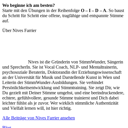
Wo beginne ich am besten?
Starte mit den Übungen in der Reihenfolge
O – I – D – A
. So baust
du Schritt für Schritt eine offene, tragfähige und entspannte Stimme
auf.
Über Nives Farrier
Nives ist die Gründerin von StimmWunder, Sängerin
und SprecherIn. Sie ist Vocal Coach, NLP- und Mentaltrainerin,
psychosoziale Beraterin, Doktorandin der Erziehungswissenschaft
an der Universität für Musik und Darstellende Kunst in Wien und
Leiterin der StimmWunder-Ausbildungen. Sie verbindet
Persönlichkeitsentwicklung und Stimmtraining. Sie zeigt Dir, wie
Du gezielt mit Deiner Stimme umgehst, und eine beeindruckendere,
echtere, gefühlvollere, gesunde Stimme trainierst und Dich dabei
leichter fühlst als je zuvor. Wer wirklich stimmliche Authentizität
und Vielfalt lernen will, ist hier richtig.
Alle Beiträge von Nives Farrier ansehen
Kategorien
Blog