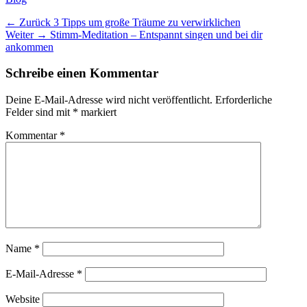
Beitragsnavigation
Vorheriger
← Zurück
3 Tipps um große Träume zu verwirklichen
Nächster
Beitrag:
Weiter →
Stimm-Meditation – Entspannt singen und bei dir
Beitrag:
ankommen
Schreibe einen Kommentar
Deine E-Mail-Adresse wird nicht veröffentlicht.
Erforderliche
Felder sind mit
*
markiert
Kommentar
*
Name
*
E-Mail-Adresse
*
Website