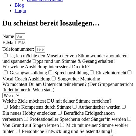
Blog
Login
Du scheinst bereit loszulegen…
Name
E-Mail
Telefonnummer:
Ja, ich möchte den MuseLetter von Stimmwunder abonnieren
und spannende Tipps rund um Stimme & Gesang erhalten!
Für welche Ausbildung interessierst Du dich?
Gesangsausbildung
Sprechausbildung
Einzelunterricht
Vocal Coach Ausbildung
Songwriter Mentoring
Wo möchtest Du am Unterricht teilnehmen? (Der Gruppenunterricht
findet immer in Wien statt.)
Welche Ziele möchtest DU mit deiner Stimme erreichen?
Mehr Kompetenz durch Stimme
Authentischer werden
Ein neues Hobby entdecken
Berufliche Erfolgschancen
verbessern
Professioneller Sprecherin oder Sänger*in werden
Von Grund auf Singen lernen
Mich mit meiner Stimme wohler
fühlen
Persönliche Entwicklung und Selbstentfaltung