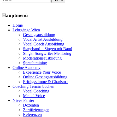
nach:
Menu
Hauptmenü
Zum
Home
Inhalt
Lehrgänge Wien
springen
Gesangsausbildung
Vocal Artist Ausbildung
Vocal Coach Ausbildung
Stageband – Singen mit Band
Singer Songwriter Mentoring
Moderationsausbildung
Sprechtraining
Online Academy
Experience Your Voice
Online Gesangsausbildung
Erfolgsstimme & Charisma
Coaching Termin buchen
Vocal Coaching
Mental Voice
Nives Farrier
Dozenten
Zertifizierungen
Referenzen