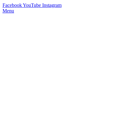
Facebook
YouTube
Instagram
Menu
StimmWunder by Nives Farrier
Stimmtraining und Persönlichkeitsentwicklung in Wien und Online