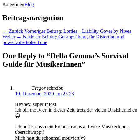
Kategorien
Blog
Beitragsnavigation
← Zurück
Vorheriger Beitrag:
Lordes – Liability Cover by Nives
Weiter →
Nächster Beitrag:
Gesangsübung für Distortion und
powervolle hohe Töne
One Reply to “Della Gemma’s Survival
Guide für MusikerInnen”
Gregor
schreibt:
19. Dezember 2020 um 23:23
Heyhey, super Infos!
Ich bin motiviert in dieser Zeit, trotz der vielen Unsicherheiten
😀
Ich hoffe, dass dein Enthusiasmus auf viele MusikerInnen
überschwappt!
Mich hast du schonmal motiviert 😉