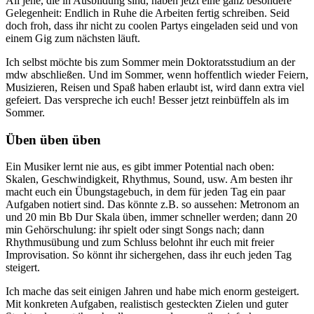
All jene, die in Ausbildung sind, haben jetzt eine ganz besondere
Gelegenheit: Endlich in Ruhe die Arbeiten fertig schreiben. Seid
doch froh, dass ihr nicht zu coolen Partys eingeladen seid und von
einem Gig zum nächsten läuft.
Ich selbst möchte bis zum Sommer mein Doktoratsstudium an der
mdw abschließen. Und im Sommer, wenn hoffentlich wieder Feiern,
Musizieren, Reisen und Spaß haben erlaubt ist, wird dann extra viel
gefeiert. Das verspreche ich euch! Besser jetzt reinbüffeln als im
Sommer.
Üben üben üben
Ein Musiker lernt nie aus, es gibt immer Potential nach oben:
Skalen, Geschwindigkeit, Rhythmus, Sound, usw. Am besten ihr
macht euch ein Übungstagebuch, in dem für jeden Tag ein paar
Aufgaben notiert sind. Das könnte z.B. so aussehen: Metronom an
und 20 min Bb Dur Skala üben, immer schneller werden; dann 20
min Gehörschulung: ihr spielt oder singt Songs nach; dann
Rhythmusübung und zum Schluss belohnt ihr euch mit freier
Improvisation. So könnt ihr sichergehen, dass ihr euch jeden Tag
steigert.
Ich mache das seit einigen Jahren und habe mich enorm gesteigert.
Mit konkreten Aufgaben, realistisch gesteckten Zielen und guter