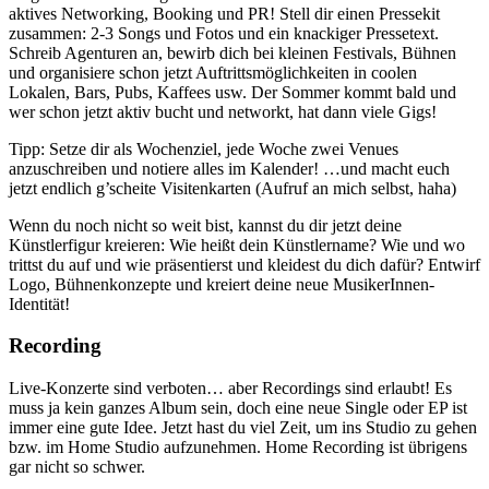
aktives Networking, Booking und PR! Stell dir einen Pressekit
zusammen: 2-3 Songs und Fotos und ein knackiger Pressetext.
Schreib Agenturen an, bewirb dich bei kleinen Festivals, Bühnen
und organisiere schon jetzt Auftrittsmöglichkeiten in coolen
Lokalen, Bars, Pubs, Kaffees usw. Der Sommer kommt bald und
wer schon jetzt aktiv bucht und networkt, hat dann viele Gigs!
Tipp: Setze dir als Wochenziel, jede Woche zwei Venues
anzuschreiben und notiere alles im Kalender! …und macht euch
jetzt endlich g’scheite Visitenkarten (Aufruf an mich selbst, haha)
Wenn du noch nicht so weit bist, kannst du dir jetzt deine
Künstlerfigur kreieren: Wie heißt dein Künstlername? Wie und wo
trittst du auf und wie präsentierst und kleidest du dich dafür? Entwirf
Logo, Bühnenkonzepte und kreiert deine neue MusikerInnen-
Identität!
Recording
Live-Konzerte sind verboten… aber Recordings sind erlaubt! Es
muss ja kein ganzes Album sein, doch eine neue Single oder EP ist
immer eine gute Idee. Jetzt hast du viel Zeit, um ins Studio zu gehen
bzw. im Home Studio aufzunehmen. Home Recording ist übrigens
gar nicht so schwer.