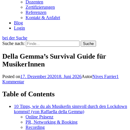
Dozenten
Zertifizierungen
Referenzen
Kontakt & Anfahrt
Blog
Login
bei der Suche
Suche nach:
Della Gemma’s Survival Guide für
MusikerInnen
Posted on
17. Dezember 2020
18. Juni 2026
Autor
Nives Farrier
1
Kommentar
Table of Contents
10 Tipps, wie du als MusikerIn sinnvoll durch den Lockdown
kommst! (von Raffaella della Gemma)
Online Präsenz
PR, Networking & Booking
Recording