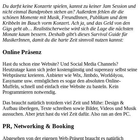
Du darfst keine Konzerte spielen, kannst zu keiner Jam Session und
nicht einmal Bandproben stehen an? Außerdem fehlen dir die
schönen Momente mit Musik, FreundInnen, Publikum und dem
Kribbeln im Bauch vorm Konzert. Ach ja, und das Geld von den
Gigs geht ab… Realistischerweise wird sich die Lage die nächsten
Monate kaum bessern. Deshalb gibt’s dieses Survival Guide für
MusikerInnen, damit du die harte Zeit sinnvoll nutzen kannst:
Online Präsenz
Hast du schon eine Website? Und Social Media Channels?
Heutzutage kann sich jeder kostengünstig und supereasy selbst seine
Webpräsenz kreieren. Anbieter wie Wix, Jimbdo, World4you,
Easyname usw. ermöglichen es sogar den absoluten Online-
Muffeln, schnell und einfach eine Website zu basteln. Kein
Programmieren notwendig.
Das braucht natürlich trotzdem viel Zeit und Mühe: Design &
Aufbau überlegen, Texte schreiben sowie Bilder, Videos und Musik
aussuchen. Aber jetzt hast du viel Zeit dafür. Also ran an den PC.
PR, Networking & Booking
Abgesehen von der eigenen Web-Präsent braucht es natürlich