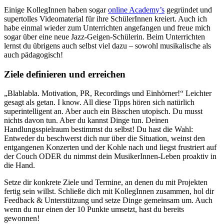
Einige KollegInnen haben sogar
online Academy’s
gegründet und
supertolles Videomaterial für ihre SchülerInnen kreiert. Auch ich
habe einmal wieder zum Unterrichten angefangen und freue mich
sogar über eine neue Jazz-Geigen-Schülerin. Beim Unterrichten
lernst du übrigens auch selbst viel dazu – sowohl musikalische als
auch pädagogisch!
Ziele definieren und erreichen
„Blablabla. Motivation, PR, Recordings und Einhörner!“ Leichter
gesagt als getan. I know. All diese Tipps hören sich natürlich
superintelligent an. Aber auch ein Bisschen utopisch. Du musst
nichts davon tun. Aber du kannst Dinge tun. Deinen
Handlungsspielraum bestimmst du selbst! Du hast die Wahl:
Entweder du beschwerst dich nur über die Situation, weinst den
entgangenen Konzerten und der Kohle nach und liegst frustriert auf
der Couch ODER du nimmst dein MusikerInnen-Leben proaktiv in
die Hand.
Setze dir konkrete Ziele und Termine, an denen du mit Projekten
fertig sein willst. Schließe dich mit KollegInnen zusammen, hol dir
Feedback & Unterstützung und setze Dinge gemeinsam um. Auch
wenn du nur einen der 10 Punkte umsetzt, hast du bereits
gewonnen!