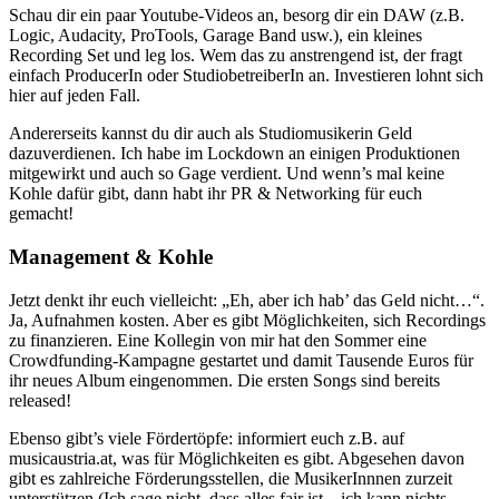
Schau dir ein paar Youtube-Videos an, besorg dir ein DAW (z.B.
Logic, Audacity, ProTools, Garage Band usw.), ein kleines
Recording Set und leg los. Wem das zu anstrengend ist, der fragt
einfach ProducerIn oder StudiobetreiberIn an. Investieren lohnt sich
hier auf jeden Fall.
Andererseits kannst du dir auch als Studiomusikerin Geld
dazuverdienen. Ich habe im Lockdown an einigen Produktionen
mitgewirkt und auch so Gage verdient. Und wenn’s mal keine
Kohle dafür gibt, dann habt ihr PR & Networking für euch
gemacht!
Management & Kohle
Jetzt denkt ihr euch vielleicht: „Eh, aber ich hab’ das Geld nicht…“.
Ja, Aufnahmen kosten. Aber es gibt Möglichkeiten, sich Recordings
zu finanzieren. Eine Kollegin von mir hat den Sommer eine
Crowdfunding-Kampagne gestartet und damit Tausende Euros für
ihr neues Album eingenommen. Die ersten Songs sind bereits
released!
Ebenso gibt’s viele Fördertöpfe: informiert euch z.B. auf
musicaustria.at, was für Möglichkeiten es gibt. Abgesehen davon
gibt es zahlreiche Förderungsstellen, die MusikerInnnen zurzeit
unterstützen (Ich sage nicht, dass alles fair ist – ich kann nichts