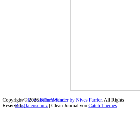
Copyright © 2026
Kontakt & Anfahrt
StimmWunder by Nives Farrier
. All Rights
Reserved.
Blog
Datenschutz
| Clean Journal von
Catch Themes
Login
Du scheinst bereit loszulegen…
Name