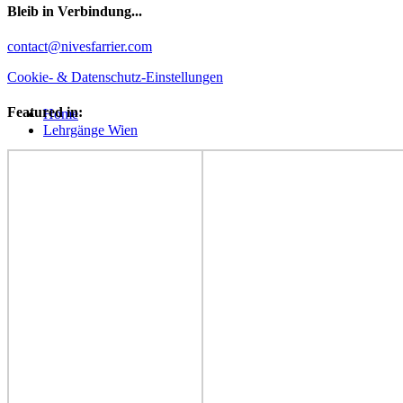
Bleib in Verbindung...
Facebook
YouTube
Instagram
contact@nivesfarrier.com
Cookie- & Datenschutz-Einstellungen
Hoch
Featured in:
Home
scrollen
Lehrgänge Wien