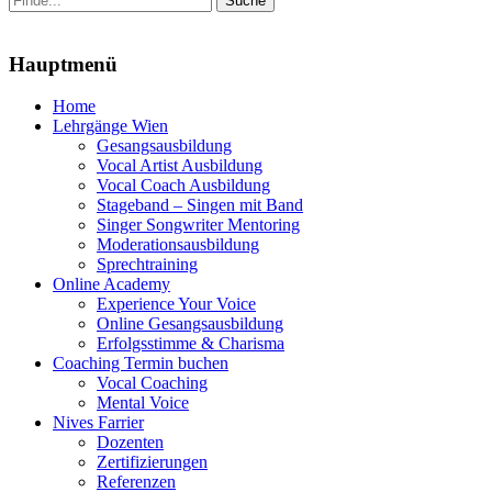
nach:
Menu
Hauptmenü
Zum
Home
Inhalt
Lehrgänge Wien
springen
Gesangsausbildung
Vocal Artist Ausbildung
Vocal Coach Ausbildung
Stageband – Singen mit Band
Singer Songwriter Mentoring
Moderationsausbildung
Sprechtraining
Online Academy
Experience Your Voice
Online Gesangsausbildung
Erfolgsstimme & Charisma
Coaching Termin buchen
Vocal Coaching
Mental Voice
Nives Farrier
Dozenten
Zertifizierungen
Referenzen