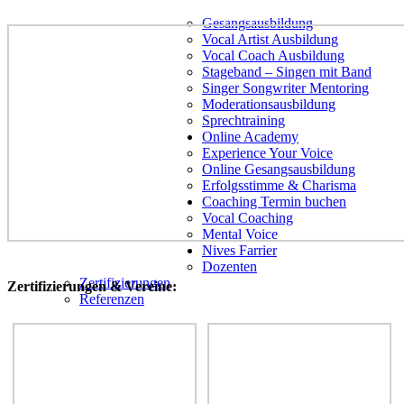
Gesangsausbildung
Vocal Artist Ausbildung
Vocal Coach Ausbildung
Stageband – Singen mit Band
Singer Songwriter Mentoring
Moderationsausbildung
Sprechtraining
Online Academy
Experience Your Voice
Online Gesangsausbildung
Erfolgsstimme & Charisma
Coaching Termin buchen
Vocal Coaching
Mental Voice
Nives Farrier
Dozenten
Zertifizierungen
Zertifizierungen & Vereine:
Referenzen