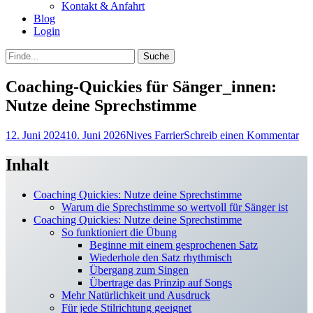
Kontakt & Anfahrt
Blog
Login
bei
Suche
der
nach:
Suche
Coaching-Quickies für Sänger_innen:
Nutze deine Sprechstimme
Posted
Autor
12. Juni 2024
10. Juni 2026
Nives Farrier
Schreib einen Kommentar
on
Inhalt
Coaching Quickies: Nutze deine Sprechstimme
Warum die Sprechstimme so wertvoll für Sänger ist
Coaching Quickies: Nutze deine Sprechstimme
So funktioniert die Übung
Beginne mit einem gesprochenen Satz
Wiederhole den Satz rhythmisch
Übergang zum Singen
Übertrage das Prinzip auf Songs
Mehr Natürlichkeit und Ausdruck
Für jede Stilrichtung geeignet