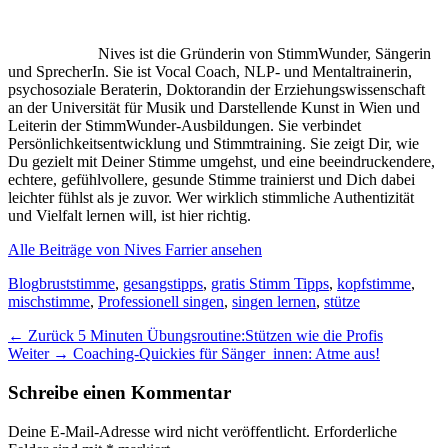
Nives ist die Gründerin von StimmWunder, Sängerin
und SprecherIn. Sie ist Vocal Coach, NLP- und Mentaltrainerin,
psychosoziale Beraterin, Doktorandin der Erziehungswissenschaft
an der Universität für Musik und Darstellende Kunst in Wien und
Leiterin der StimmWunder-Ausbildungen. Sie verbindet
Persönlichkeitsentwicklung und Stimmtraining. Sie zeigt Dir, wie
Du gezielt mit Deiner Stimme umgehst, und eine beeindruckendere,
echtere, gefühlvollere, gesunde Stimme trainierst und Dich dabei
leichter fühlst als je zuvor. Wer wirklich stimmliche Authentizität
und Vielfalt lernen will, ist hier richtig.
Alle Beiträge von Nives Farrier ansehen
Kategorien
Schlagworte
Blog
bruststimme
,
gesangstipps
,
gratis Stimm Tipps
,
kopfstimme
,
mischstimme
,
Professionell singen
,
singen lernen
,
stütze
Beitragsnavigation
Vorheriger
← Zurück
5 Minuten Übungsroutine:Stützen wie die Profis
Nächster
Beitrag:
Weiter →
Coaching-Quickies für Sänger_innen: Atme aus!
Beitrag:
Schreibe einen Kommentar
Deine E-Mail-Adresse wird nicht veröffentlicht.
Erforderliche