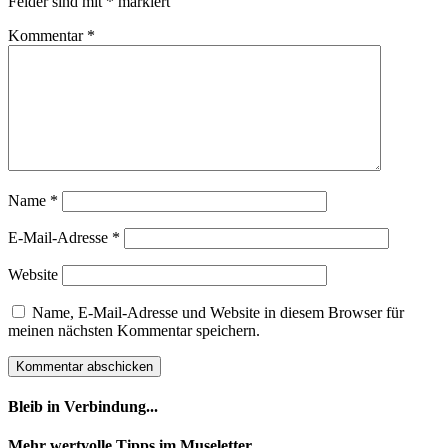
Felder sind mit
*
markiert
Kommentar
*
Name
*
E-Mail-Adresse
*
Website
Name, E-Mail-Adresse und Website in diesem Browser für
meinen nächsten Kommentar speichern.
Bleib in Verbindung...
Facebook
YouTube
Instagram
Mehr wertvolle Tipps im Museletter