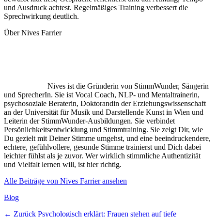
und Ausdruck achtest. Regelmäßiges Training verbessert die
Sprechwirkung deutlich.
Über Nives Farrier
Nives ist die Gründerin von StimmWunder, Sängerin
und SprecherIn. Sie ist Vocal Coach, NLP- und Mentaltrainerin,
psychosoziale Beraterin, Doktorandin der Erziehungswissenschaft
an der Universität für Musik und Darstellende Kunst in Wien und
Leiterin der StimmWunder-Ausbildungen. Sie verbindet
Persönlichkeitsentwicklung und Stimmtraining. Sie zeigt Dir, wie
Du gezielt mit Deiner Stimme umgehst, und eine beeindruckendere,
echtere, gefühlvollere, gesunde Stimme trainierst und Dich dabei
leichter fühlst als je zuvor. Wer wirklich stimmliche Authentizität
und Vielfalt lernen will, ist hier richtig.
Alle Beiträge von Nives Farrier ansehen
Kategorien
Blog
Beitragsnavigation
Vorheriger
← Zurück
Psychologisch erklärt: Frauen stehen auf tiefe