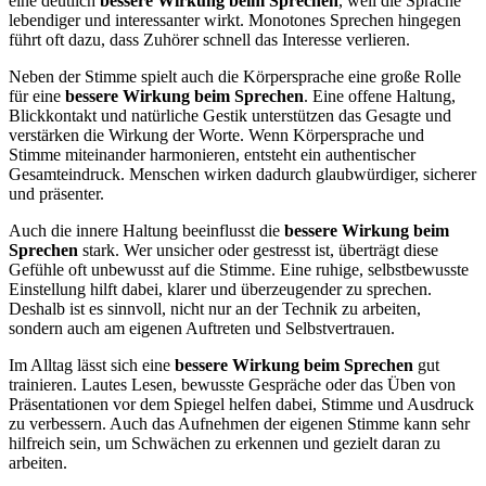
eine deutlich
bessere Wirkung beim Sprechen
, weil die Sprache
lebendiger und interessanter wirkt. Monotones Sprechen hingegen
führt oft dazu, dass Zuhörer schnell das Interesse verlieren.
Neben der Stimme spielt auch die Körpersprache eine große Rolle
für eine
bessere Wirkung beim Sprechen
. Eine offene Haltung,
Blickkontakt und natürliche Gestik unterstützen das Gesagte und
verstärken die Wirkung der Worte. Wenn Körpersprache und
Stimme miteinander harmonieren, entsteht ein authentischer
Gesamteindruck. Menschen wirken dadurch glaubwürdiger, sicherer
und präsenter.
Auch die innere Haltung beeinflusst die
bessere Wirkung beim
Sprechen
stark. Wer unsicher oder gestresst ist, überträgt diese
Gefühle oft unbewusst auf die Stimme. Eine ruhige, selbstbewusste
Einstellung hilft dabei, klarer und überzeugender zu sprechen.
Deshalb ist es sinnvoll, nicht nur an der Technik zu arbeiten,
sondern auch am eigenen Auftreten und Selbstvertrauen.
Im Alltag lässt sich eine
bessere Wirkung beim Sprechen
gut
trainieren. Lautes Lesen, bewusste Gespräche oder das Üben von
Präsentationen vor dem Spiegel helfen dabei, Stimme und Ausdruck
zu verbessern. Auch das Aufnehmen der eigenen Stimme kann sehr
hilfreich sein, um Schwächen zu erkennen und gezielt daran zu
arbeiten.