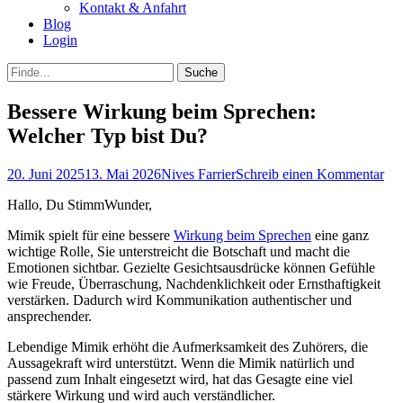
Kontakt & Anfahrt
Blog
Login
bei
Suche
der
nach:
Suche
Bessere Wirkung beim Sprechen:
Welcher Typ bist Du?
Posted
Autor
20. Juni 2025
13. Mai 2026
Nives Farrier
Schreib einen Kommentar
on
Hallo, Du StimmWunder,
Mimik spielt für eine bessere
Wirkung beim Sprechen
eine ganz
wichtige Rolle, Sie unterstreicht die Botschaft und macht die
Emotionen sichtbar. Gezielte Gesichtsausdrücke können Gefühle
wie Freude, Überraschung, Nachdenklichkeit oder Ernsthaftigkeit
verstärken. Dadurch wird Kommunikation authentischer und
ansprechender.
Lebendige Mimik erhöht die Aufmerksamkeit des Zuhörers, die
Aussagekraft wird unterstützt. Wenn die Mimik natürlich und
passend zum Inhalt eingesetzt wird, hat das Gesagte eine viel
stärkere Wirkung und wird auch verständlicher.