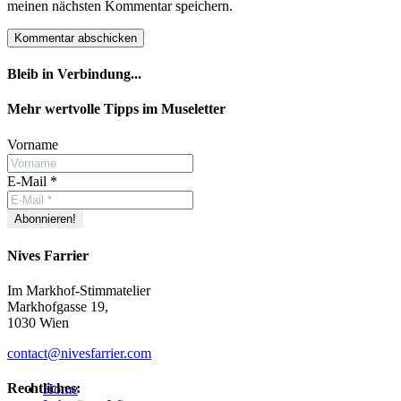
meinen nächsten Kommentar speichern.
Bleib in Verbindung...
Facebook
YouTube
Instagram
Mehr wertvolle Tipps im Museletter
Vorname
E-Mail
*
Nives Farrier
Im Markhof-Stimmatelier
Markhofgasse 19,
1030 Wien
contact@nivesfarrier.com
Hoch
Rechtliches:
Home
scrollen