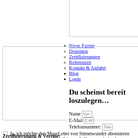
Nives Farrier
Dozenten
Zertifizierungen
Referenzen
Kontakt & Anfahrt
Blog
Login
Du scheinst bereit
loszulegen…
Name
E-Mail
Telefonnummer:
Ja, ich möchte den MuseLetter von Stimmwunder abonnieren
Zertifizierungen & Vereine: