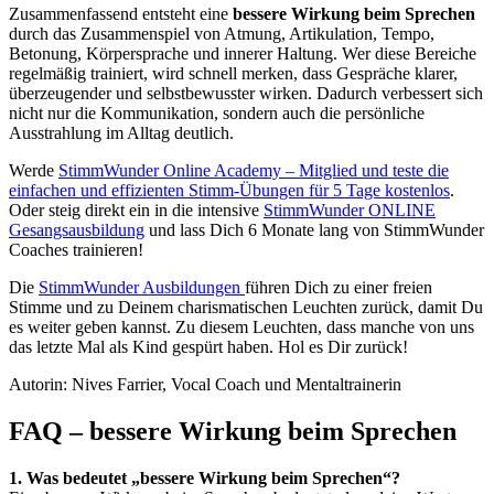
Zusammenfassend entsteht eine
bessere Wirkung beim Sprechen
durch das Zusammenspiel von Atmung, Artikulation, Tempo,
Betonung, Körpersprache und innerer Haltung. Wer diese Bereiche
regelmäßig trainiert, wird schnell merken, dass Gespräche klarer,
überzeugender und selbstbewusster wirken. Dadurch verbessert sich
nicht nur die Kommunikation, sondern auch die persönliche
Ausstrahlung im Alltag deutlich.
Werde
StimmWunder Online Academy – Mitglied und teste die
einfachen und effizienten Stimm-Übungen für 5 Tage kostenlos
.
Oder steig direkt ein in die intensive
StimmWunder ONLINE
Gesangsausbildung
und lass Dich 6 Monate lang von StimmWunder
Coaches trainieren!
Die
StimmWunder Ausbildungen
führen Dich zu einer freien
Stimme und zu Deinem charismatischen Leuchten zurück, damit Du
es weiter geben kannst. Zu diesem Leuchten, dass manche von uns
das letzte Mal als Kind gespürt haben. Hol es Dir zurück!
Autorin: Nives Farrier, Vocal Coach und Mentaltrainerin
FAQ – bessere Wirkung beim Sprechen
1. Was bedeutet „bessere Wirkung beim Sprechen“?