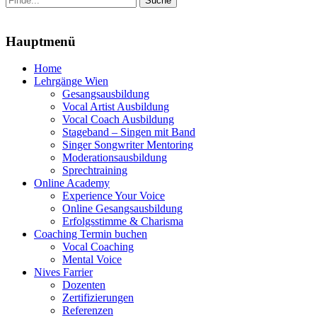
nach:
Menu
Hauptmenü
Zum
Home
Inhalt
Lehrgänge Wien
springen
Gesangsausbildung
Vocal Artist Ausbildung
Vocal Coach Ausbildung
Stageband – Singen mit Band
Singer Songwriter Mentoring
Moderationsausbildung
Sprechtraining
Online Academy
Experience Your Voice
Online Gesangsausbildung
Erfolgsstimme & Charisma
Coaching Termin buchen
Vocal Coaching
Mental Voice
Nives Farrier
Dozenten
Zertifizierungen
Referenzen