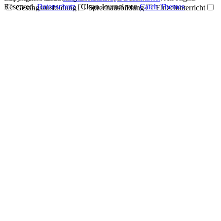
Reserved.
Datenschutz
| Clean Journal von
Catch Themes
Gesangsausbildung
Sprechausbildung
Einzelunterricht
Vocal Coach Ausbildung
Songwriter Mentoring
Wo möchtest Du am Unterricht teilnehmen? (Der Gruppenunterricht
findet immer in Wien statt.)
Welche Ziele möchtest DU mit deiner Stimme erreichen?
Mehr Kompetenz durch Stimme
Authentischer werden
Ein neues Hobby entdecken
Berufliche Erfolgschancen
verbessern
Professioneller Sprecherin oder Sänger*in werden
Von Grund auf Singen lernen
Mich mit meiner Stimme wohler
fühlen
Persönliche Entwicklung und Selbstentfaltung
Impostor-Syndrom loswerden und mich endlich zeigen
Stimmbildung für eine gesündere oder kräftigere Stimme
Selbstbewusster auftreten
Bessere Aussprache & Artikulation
Siehst Du Dich als Fortgeschrittene/r oder Anfänger/in?
Welche Herausforderungen hast Du mit Deiner Stimme? ODER
Was möchtest DU uns über dein Vorhaben noch mitteilen?
Wo hast Du von uns gehört?