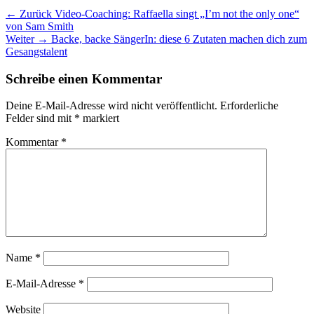
Beitragsnavigation
Vorheriger
← Zurück
Video-Coaching: Raffaella singt „I’m not the only one“
Beitrag:
von Sam Smith
Nächster
Weiter →
Backe, backe SängerIn: diese 6 Zutaten machen dich zum
Beitrag:
Gesangstalent
Schreibe einen Kommentar
Deine E-Mail-Adresse wird nicht veröffentlicht.
Erforderliche
Felder sind mit
*
markiert
Kommentar
*
Name
*
E-Mail-Adresse
*
Website