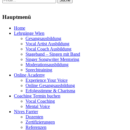
nach:
Menu
Hauptmenü
Zum
Home
Inhalt
Lehrgänge Wien
springen
Gesangsausbildung
Vocal Artist Ausbildung
Vocal Coach Ausbildung
Stageband – Singen mit Band
Singer Songwriter Mentoring
Moderationsausbildung
Sprechtraining
Online Academy
Experience Your Voice
Online Gesangsausbildung
Erfolgsstimme & Charisma
Coaching Termin buchen
Vocal Coaching
Mental Voice
Nives Farrier
Dozenten
Zertifizierungen
Referenzen