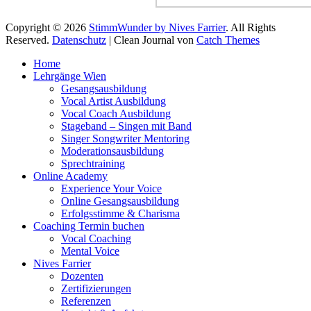
Copyright © 2026
StimmWunder by Nives Farrier
. All Rights
Reserved.
Datenschutz
| Clean Journal von
Catch Themes
Hoch
Home
scrollen
Lehrgänge Wien
Gesangsausbildung
Vocal Artist Ausbildung
Vocal Coach Ausbildung
Stageband – Singen mit Band
Singer Songwriter Mentoring
Moderationsausbildung
Sprechtraining
Online Academy
Experience Your Voice
Online Gesangsausbildung
Erfolgsstimme & Charisma
Coaching Termin buchen
Vocal Coaching
Mental Voice
Nives Farrier
Dozenten
Zertifizierungen
Referenzen