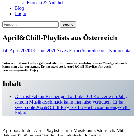
Kontakt & Anfahrt
Blog
Login
bei
Suche
der
nach:
Suche
April&Chill-Playlists aus Österreich
Posted
Autor
14. April 2020
19. Juni 2026
Nives Farrier
Schreib einen Kommentar
on
Gitarrist Fabian Fischer geht auf über 60 Konzerte im Jahr, seinem Musikgeschmack
kann man also vertrauen. Er hat zwei coole April&Chill-Playlists für euch
zusammengestellt. Enjoy!
Inhalt
Gitarrist Fabian Fischer geht auf über 60 Konzerte im Jahr,
seinem Musikgeschmack kann man also vertrauen. Er hat
zwei coole April&Chill-Playlists für euch zusammengestellt.
Enjoy!
Apropos: In der April-Playlist ist nur Musik aus Österreich. Mit
deinem Spaß unterstützt du also heimische Künstler.