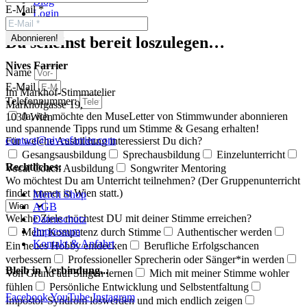
Blog
E-Mail
*
Login
Du scheinst bereit loszulegen…
Nives Farrier
Name
E-Mail
Im Markhof-Stimmatelier
Telefonnummer:
Markhofgasse 19,
Ja, ich möchte den MuseLetter von Stimmwunder abonnieren
1030 Wien
und spannende Tipps rund um Stimme & Gesang erhalten!
contact@nivesfarrier.com
Für welche Ausbildung interessierst Du dich?
Gesangsausbildung
Sprechausbildung
Einzelunterricht
Rechtliches:
Vocal Coach Ausbildung
Songwriter Mentoring
Wo möchtest Du am Unterricht teilnehmen? (Der Gruppenunterricht
findet immer in Wien statt.)
Merch Shop
AGB
Welche Ziele möchtest DU mit deiner Stimme erreichen?
Datenschutz
Impressum
Mehr Kompetenz durch Stimme
Authentischer werden
Kontakt & Anfahrt
Ein neues Hobby entdecken
Berufliche Erfolgschancen
verbessern
Professioneller Sprecherin oder Sänger*in werden
Bleib in Verbindung...
Von Grund auf Singen lernen
Mich mit meiner Stimme wohler
fühlen
Persönliche Entwicklung und Selbstentfaltung
Facebook
YouTube
Instagram
Impostor-Syndrom loswerden und mich endlich zeigen