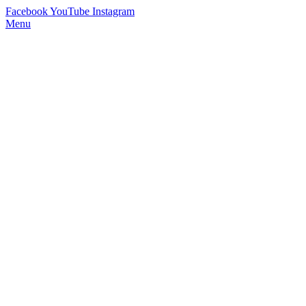
Facebook
YouTube
Instagram
Menu
StimmWunder by Nives Farrier
Stimmtraining und Persönlichkeitsentwicklung in Wien und Online