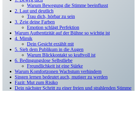
Warum Bewegung die Stimme beeinflusst
2. Laut und deutlich
Trau dich, hörbar zu sein
3. Zeig deine Farben
Emotion schlägt Perfektion
Warum Authentizität auf der Bühne so wichtig ist
4. Mimik
Dein Gesicht erzählt mit
5. Sieh dem Publikum in die Augen
Warum Blickkontakt so kraftvoll ist
6. Bedingungslose Selbstliebe
Freundlichkeit ist eine Stärke
Warum Komfortzonen Wachstum verhindern
Singen lernen bedeutet auch, mutiger zu werden
Fazit: Mut zum Risiko
Dein nächster Schritt zu einer freien und strahlenden Stimme