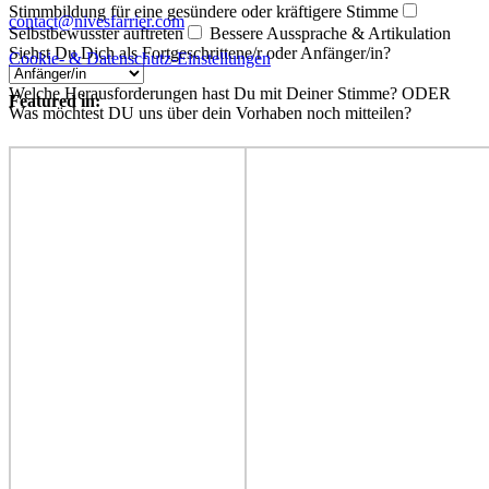
Stimmbildung für eine gesündere oder kräftigere Stimme
contact@nivesfarrier.com
Selbstbewusster auftreten
Bessere Aussprache & Artikulation
Siehst Du Dich als Fortgeschrittene/r oder Anfänger/in?
Cookie- & Datenschutz-Einstellungen
Welche Herausforderungen hast Du mit Deiner Stimme? ODER
Featured in:
Was möchtest DU uns über dein Vorhaben noch mitteilen?