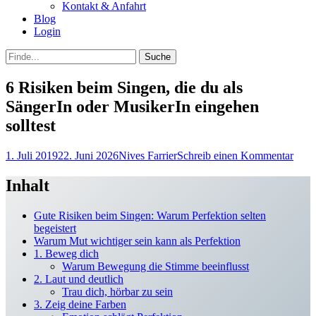
Kontakt & Anfahrt
Blog
Login
bei
Suche
der
nach:
Suche
6 Risiken beim Singen, die du als
SängerIn oder MusikerIn eingehen
solltest
Posted
Autor
1. Juli 2019
22. Juni 2026
Nives Farrier
Schreib einen Kommentar
on
Inhalt
Gute Risiken beim Singen: Warum Perfektion selten
begeistert
Warum Mut wichtiger sein kann als Perfektion
1. Beweg dich
Warum Bewegung die Stimme beeinflusst
2. Laut und deutlich
Trau dich, hörbar zu sein
3. Zeig deine Farben