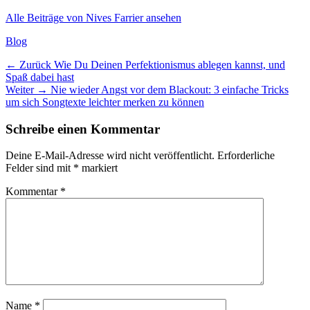
Alle Beiträge von Nives Farrier ansehen
Kategorien
Blog
Beitragsnavigation
Vorheriger
← Zurück
Wie Du Deinen Perfektionismus ablegen kannst, und
Beitrag:
Spaß dabei hast
Nächster
Weiter →
Nie wieder Angst vor dem Blackout: 3 einfache Tricks
Beitrag:
um sich Songtexte leichter merken zu können
Schreibe einen Kommentar
Deine E-Mail-Adresse wird nicht veröffentlicht.
Erforderliche
Felder sind mit
*
markiert
Kommentar
*
Name
*