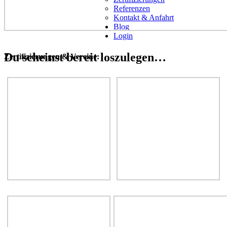
Referenzen
Kontakt & Anfahrt
Blog
Login
Du scheinst bereit loszulegen…
Zertifizierungen & Vereine: