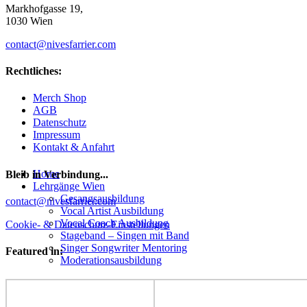
Markhofgasse 19,
1030 Wien
contact@nivesfarrier.com
Rechtliches:
Merch Shop
AGB
Datenschutz
Impressum
Kontakt & Anfahrt
Hoch
Home
Bleib in Verbindung...
scrollen
Lehrgänge Wien
Gesangsausbildung
Facebook
YouTube
Instagram
contact@nivesfarrier.com
Vocal Artist Ausbildung
Vocal Coach Ausbildung
Cookie- & Datenschutz-Einstellungen
Stageband – Singen mit Band
Singer Songwriter Mentoring
Featured in:
Moderationsausbildung