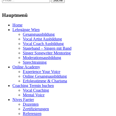
nach:
Menu
Hauptmenü
Zum
Home
Inhalt
Lehrgänge Wien
springen
Gesangsausbildung
Vocal Artist Ausbildung
Vocal Coach Ausbildung
Stageband – Singen mit Band
Singer Songwriter Mentoring
Moderationsausbildung
Sprechtraining
Online Academy
Experience Your Voice
Online Gesangsausbildung
Erfolgsstimme & Charisma
Coaching Termin buchen
Vocal Coaching
Mental Voice
Nives Farrier
Dozenten
Zertifizierungen
Referenzen