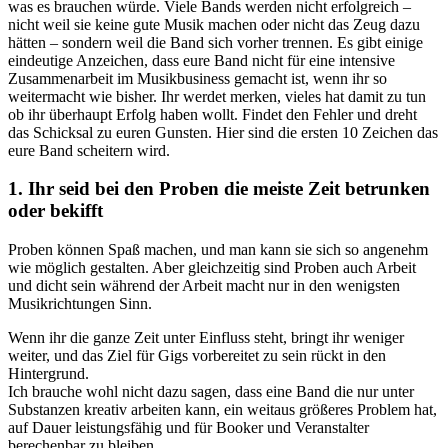
was es brauchen würde. Viele Bands werden nicht erfolgreich –
nicht weil sie keine gute Musik machen oder nicht das Zeug dazu
hätten – sondern weil die Band sich vorher trennen. Es gibt einige
eindeutige Anzeichen, dass eure Band nicht für eine intensive
Zusammenarbeit im Musikbusiness gemacht ist, wenn ihr so
weitermacht wie bisher. Ihr werdet merken, vieles hat damit zu tun
ob ihr überhaupt Erfolg haben wollt. Findet den Fehler und dreht
das Schicksal zu euren Gunsten. Hier sind die ersten 10 Zeichen das
eure Band scheitern wird.
1. Ihr seid bei den Proben die meiste Zeit betrunken
oder bekifft
Proben können Spaß machen, und man kann sie sich so angenehm
wie möglich gestalten. Aber gleichzeitig sind Proben auch Arbeit
und dicht sein während der Arbeit macht nur in den wenigsten
Musikrichtungen Sinn.
Wenn ihr die ganze Zeit unter Einfluss steht, bringt ihr weniger
weiter, und das Ziel für Gigs vorbereitet zu sein rückt in den
Hintergrund.
Ich brauche wohl nicht dazu sagen, dass eine Band die nur unter
Substanzen kreativ arbeiten kann, ein weitaus größeres Problem hat,
auf Dauer leistungsfähig und für Booker und Veranstalter
berechenbar zu bleiben.