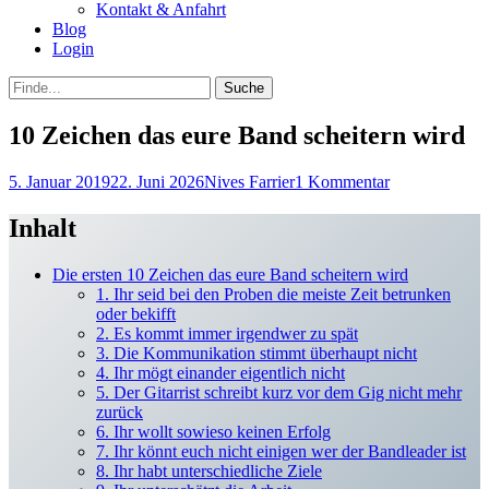
Kontakt & Anfahrt
Blog
Login
bei
Suche
der
nach:
Suche
10 Zeichen das eure Band scheitern wird
Posted
Autor
5. Januar 2019
22. Juni 2026
Nives Farrier
1 Kommentar
on
Inhalt
Die ersten 10 Zeichen das eure Band scheitern wird
1. Ihr seid bei den Proben die meiste Zeit betrunken
oder bekifft
2. Es kommt immer irgendwer zu spät
3. Die Kommunikation stimmt überhaupt nicht
4. Ihr mögt einander eigentlich nicht
5. Der Gitarrist schreibt kurz vor dem Gig nicht mehr
zurück
6. Ihr wollt sowieso keinen Erfolg
7. Ihr könnt euch nicht einigen wer der Bandleader ist
8. Ihr habt unterschiedliche Ziele