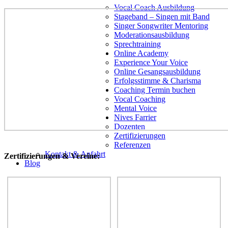
Vocal Coach Ausbildung
Stageband – Singen mit Band
Singer Songwriter Mentoring
Moderationsausbildung
Sprechtraining
Online Academy
Experience Your Voice
Online Gesangsausbildung
Erfolgsstimme & Charisma
Coaching Termin buchen
Vocal Coaching
Mental Voice
Nives Farrier
Dozenten
Zertifizierungen
Referenzen
Kontakt & Anfahrt
Zertifizierungen & Vereine:
Blog