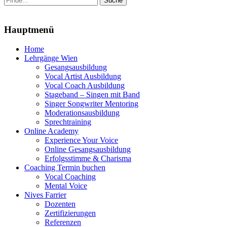
nach:
Menu
Hauptmenü
Zum
Home
Inhalt
Lehrgänge Wien
springen
Gesangsausbildung
Vocal Artist Ausbildung
Vocal Coach Ausbildung
Stageband – Singen mit Band
Singer Songwriter Mentoring
Moderationsausbildung
Sprechtraining
Online Academy
Experience Your Voice
Online Gesangsausbildung
Erfolgsstimme & Charisma
Coaching Termin buchen
Vocal Coaching
Mental Voice
Nives Farrier
Dozenten
Zertifizierungen
Referenzen