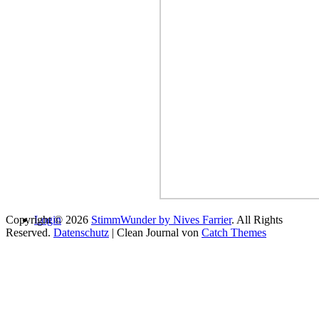
Copyright © 2026
Login
StimmWunder by Nives Farrier
. All Rights
Reserved.
Datenschutz
| Clean Journal von
Catch Themes
Du scheinst bereit loszulegen…
Name
E-Mail
Telefonnummer: