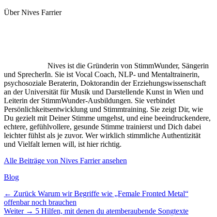
Über Nives Farrier
Nives ist die Gründerin von StimmWunder, Sängerin
und SprecherIn. Sie ist Vocal Coach, NLP- und Mentaltrainerin,
psychosoziale Beraterin, Doktorandin der Erziehungswissenschaft
an der Universität für Musik und Darstellende Kunst in Wien und
Leiterin der StimmWunder-Ausbildungen. Sie verbindet
Persönlichkeitsentwicklung und Stimmtraining. Sie zeigt Dir, wie
Du gezielt mit Deiner Stimme umgehst, und eine beeindruckendere,
echtere, gefühlvollere, gesunde Stimme trainierst und Dich dabei
leichter fühlst als je zuvor. Wer wirklich stimmliche Authentizität
und Vielfalt lernen will, ist hier richtig.
Alle Beiträge von Nives Farrier ansehen
Kategorien
Blog
Beitragsnavigation
Vorheriger
← Zurück
Warum wir Begriffe wie „Female Fronted Metal“
Beitrag:
offenbar noch brauchen
Nächster
Weiter →
5 Hilfen, mit denen du atemberaubende Songtexte