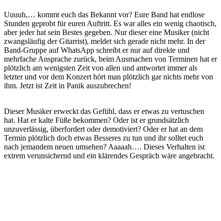
Uuuuh,… kommt euch das Bekannt vor? Eure Band hat endlose
Stunden geprobt für euren Auftritt. Es war alles ein wenig chaotisch,
aber jeder hat sein Bestes gegeben. Nur dieser eine Musiker (nicht
zwangsläufig der Gitarrist), meldet sich gerade nicht mehr. In der
Band-Gruppe auf WhatsApp schreibt er nur auf direkte und
mehrfache Ansprache zurück, beim Ausmachen von Terminen hat er
plötzlich am wenigsten Zeit von allen und antwortet immer als
letzter und vor dem Konzert hört man plötzlich gar nichts mehr von
ihm. Jetzt ist Zeit in Panik auszubrechen!
Dieser Musiker erweckt das Gefühl, dass er etwas zu vertuschen
hat. Hat er kalte Füße bekommen? Oder ist er grundsätzlich
unzuverlässig, überfordert oder demotiviert? Oder er hat an dem
Termin plötzlich doch etwas Besseres zu tun und ihr solltet euch
nach jemandem neuen umsehen? Aaaaah…. Dieses Verhalten ist
extrem verunsichernd und ein klärendes Gespräch wäre angebracht.