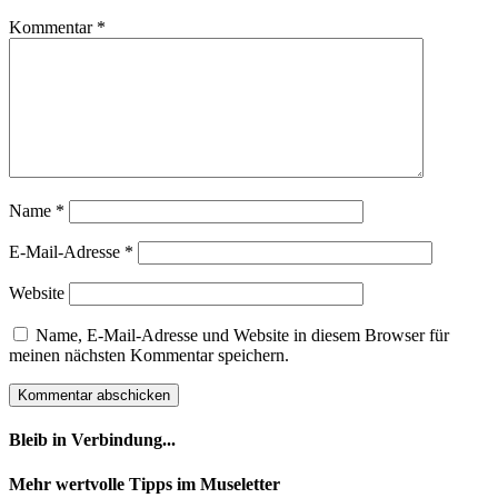
Kommentar
*
Name
*
E-Mail-Adresse
*
Website
Name, E-Mail-Adresse und Website in diesem Browser für
meinen nächsten Kommentar speichern.
Bleib in Verbindung...
Facebook
YouTube
Instagram
Mehr wertvolle Tipps im Museletter