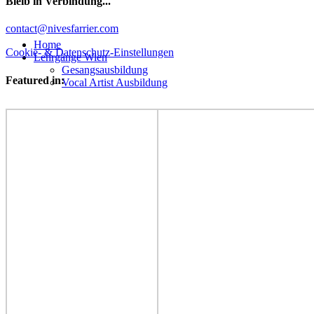
Bleib in Verbindung...
Facebook
YouTube
Instagram
contact@nivesfarrier.com
Hoch
Home
scrollen
Cookie- & Datenschutz-Einstellungen
Lehrgänge Wien
Gesangsausbildung
Featured in:
Vocal Artist Ausbildung